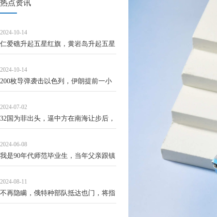
热点资讯
2024-10-14
仁爱礁升起五星红旗，黄岩岛升起五星
红旗，仙宾礁升起五星红旗
2024-10-14
200枚导弹袭击以色列，伊朗提前一小
时通知美国
2024-07-02
32国为菲出头，逼中方在南海让步后，
印度也插一脚，局势变1对33
2024-06-08
我是90年代师范毕业生，当年父亲跟镇
长喝了一餐酒，护了我一生
2024-08-11
不再隐瞒，俄特种部队抵达也门，将指
挥对以色列和美国目标打击行动