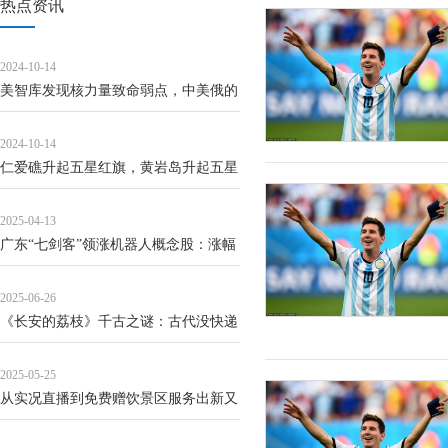
热点资讯
2024-10-14
美智库发现核力量致命弱点，中美俄的
三角关系，让美国尴尬了
2024-10-14
仁爱礁升起五星红旗，黄岩岛升起五星
红旗，仙宾礁升起五星红旗
2025-04-13
广东“七剑客”领涨机器人概念股：涨幅
前三占两席，越疆今年已涨158%
2025-06-26
《长安的荔枝》千古之谜：古代没快递
冷链，杨贵妃是怎么吃上新鲜荔枝的？
2025-05-25
_秦朝_驰道
从实况直播到免费赠饮景区服务出新又
走心