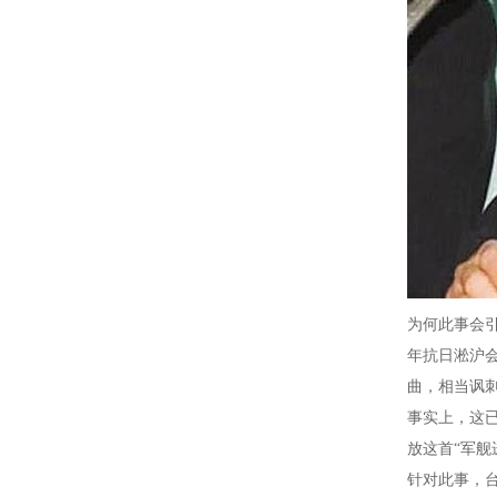
为何此事会引
年抗日淞沪
曲，相当讽
事实上，这
放这首“军舰
针对此事，台