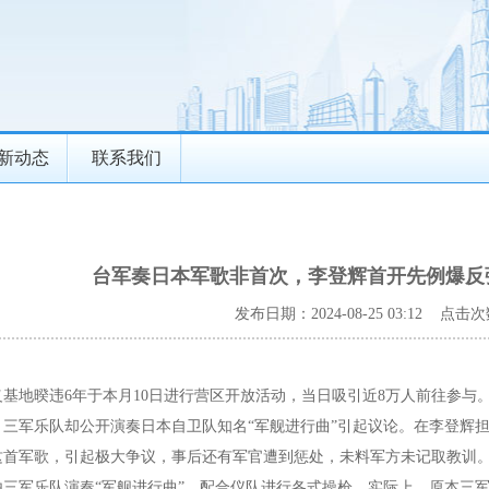
新动态
联系我们
台军奏日本军歌非首次，李登辉首开先例爆反
发布日期：2024-08-25 03:12 点击次
基地暌违6年于本月10日进行营区开放活动，当日吸引近8万人前往参与
三军乐队却公开演奏日本自卫队知名“军舰进行曲”引起议论。在李登辉担
这首军歌，引起极大争议，事后还有军官遭到惩处，未料军方未记取教训
三军乐队演奏“军舰进行曲”，配合仪队进行各式操枪。实际上，原本三军