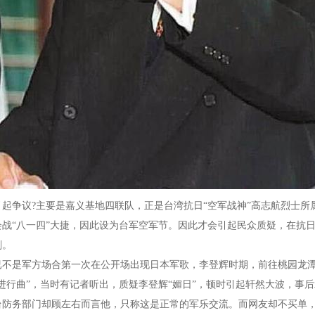
起争议?主要是嘉义基地四联队，正是台湾抗日“空军战神”高志航烈士所属
会战“八一四”大捷，因此设为台军空军节。因此才会引起民众质疑，在抗
刺。
已不是军方场合第一次在公开场出现日本军歌，李登辉时期，前往桃园龙潭
进行曲”，当时有记者听出，质疑李登辉“媚日”，顿时引起轩然大波，事
防务部门却顾左右而言他，只称这是正常的军乐交流。而网友却不买单，直