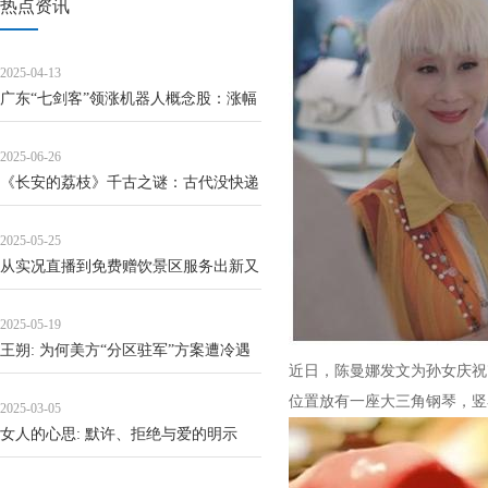
热点资讯
2025-04-13
广东“七剑客”领涨机器人概念股：涨幅
前三占两席，越疆今年已涨158%
2025-06-26
《长安的荔枝》千古之谜：古代没快递
冷链，杨贵妃是怎么吃上新鲜荔枝的？
2025-05-25
_秦朝_驰道
从实况直播到免费赠饮景区服务出新又
走心
2025-05-19
王朔: 为何美方“分区驻军”方案遭冷遇
近日，陈曼娜发文为孙女庆祝
位置放有一座大三角钢琴，竖
2025-03-05
女人的心思: 默许、拒绝与爱的明示